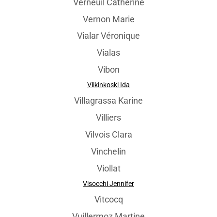
Verneuil Catherine
Vernon Marie
Vialar Véronique
Vialas
Vibon
Viikinkoski Ida
Villagrassa Karine
Villiers
Vilvois Clara
Vinchelin
Viollat
Visocchi Jennifer
Vitcocq
Vuillermoz Martine