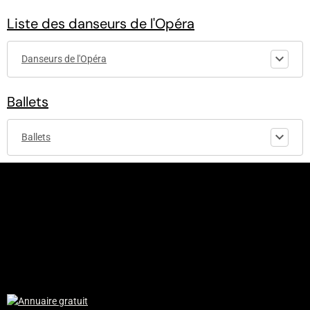
Liste des danseurs de l'Opéra
Danseurs de l'Opéra
Ballets
Ballets
© 2010-2017 - etoiledelopera.e-monsite.com - Codage and design
by Etoiledelopera - Tous droits réservés - Aucune reproduction
possible sans accord du fondateur.
Le site "etoiledelopera.e-monsite" est non-affilié à l'Opéra de
Paris.