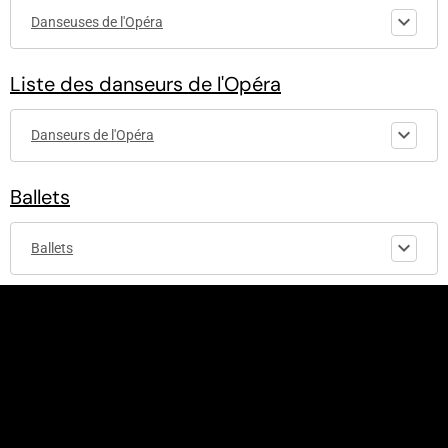
Danseuses de l'Opéra
Liste des danseurs de l'Opéra
Danseurs de l'Opéra
Ballets
Ballets
© 2010-2017 - etoiledelopera.e-monsite.com - Codage and design
by Etoiledelopera - Tous droits réservés - Aucune reproduction
possible sans accord du fondateur.
Le site "etoiledelopera.e-monsite" est non-affilié à l'Opéra de
Paris.