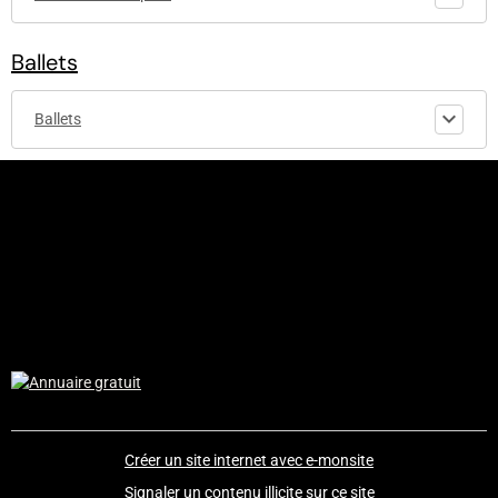
Ballets
Ballets
© 2010-2017 - etoiledelopera.e-monsite.com - Codage and design
by Etoiledelopera - Tous droits réservés - Aucune reproduction
possible sans accord du fondateur.
Le site "etoiledelopera.e-monsite" est non-affilié à l'Opéra de
Paris.
Créer un site internet avec e-monsite
Signaler un contenu illicite sur ce site