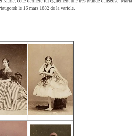
 Marie, cette dernière fut également une très grande danseuse.
Maria
iatigorsk le 16 mars 1882 de la variole.