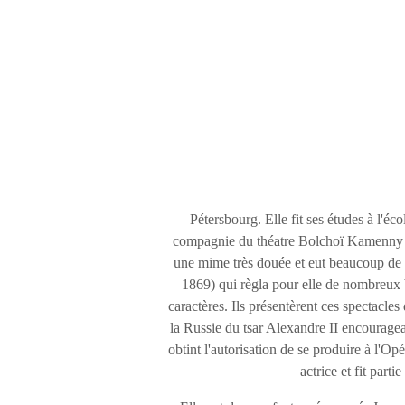
M
Pétersbourg. Elle fit ses études à l'éc
compagnie du théatre Bolchoï Kamenny où 
une mime très douée et eut beaucoup de s
1869) qui règla pour elle de nombreux 
caractères. Ils présentèrent ces spectacles
la Russie du tsar Alexandre II encourageai
obtint l'autorisation de se produire à l'O
actrice et fit part