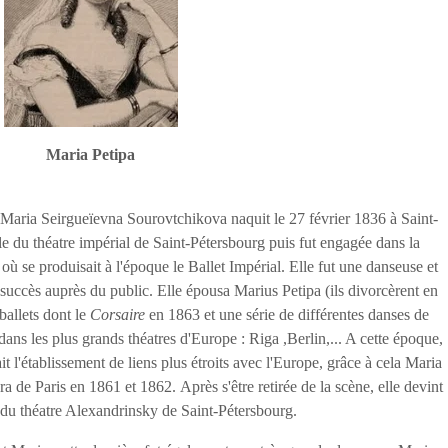
Maria Petipa
aria Seirgueïevna Sourovtchikova naquit le 27 février 1836 à Saint-
ole du théatre impérial de Saint-Pétersbourg puis fut engagée dans la
se produisait à l'époque le Ballet Impérial. Elle fut une danseuse et
uccès auprès du public. Elle épousa Marius Petipa (ils divorcèrent en
ballets dont le
Corsaire
en 1863 et une série de différentes danses de
 dans les plus grands théatres d'Europe : Riga ,Berlin,... A cette époque,
t l'établissement de liens plus étroits avec l'Europe, grâce à cela Maria
péra de Paris en 1861 et 1862.
Après s'être retirée de la scène, elle devint
ie du théatre Alexandrinsky de Saint-Pétersbourg.