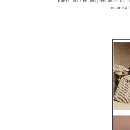
Elle eut deux enfants prénommés Jean et
mourut à P