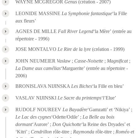
WAYNE MCGREGOR
Genus
(création - 2007)
LEONIDE MASSINE
La Symphonie fantastique
‘la Fille
aux fleurs’
AGNES DE MILLE
Fall River Legend
‘la Mère’ (entrée au
répertoire - 1996)
JOSE MONTALVO
Le Rire de la lyre
(création - 1999)
JOHN NEUMEIER
Vaslaw
;
Casse-Noisette
;
Magnificat
;
La Dame aux camélias
‘Marguerite’ (entrée au répertoire -
2006)
BRONISLAVA NIJINSKA
Les Biches
‘la Fille en bleu’
VASLAV NIJINSKI
Le Sacre du printemps
‘l’Elue’
RUDOLF NOUREEV
La Bayadère
‘Gamzatti’ et ‘Nikiya’ ;
Le Lac des cygnes
‘Odette/Odile’ ;
La Belle au bois
dormant
‘Aurore’ ;
Don Quichotte
‘la Reine des Dryades’ et
‘Kitri’ ;
Cendrillon
rôle-titre ;
Raymonda
rôle-titre ;
Roméo et