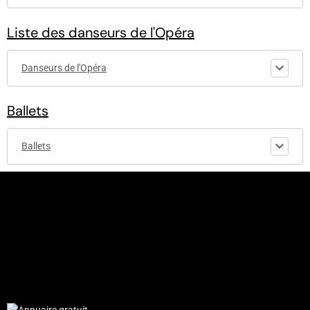
Liste des danseurs de l'Opéra
Danseurs de l'Opéra
Ballets
Ballets
© 2010-2017 - etoiledelopera.e-monsite.com - Codage and design
by Etoiledelopera - Tous droits réservés - Aucune reproduction
possible sans accord du fondateur.
Le site "etoiledelopera.e-monsite" est non-affilié à l'Opéra de
Paris.