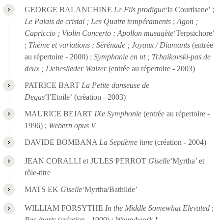
GEORGE BALANCHINE
Le Fils prodigue
‘la Courtisane’ ;
Le Palais de cristal ; Les Quatre tempéraments
;
Agon ;
Capriccio ; Violin Concerto ; Apollon musagète
‘Terpsichore’
;
Thème et variations ; Sérénade ; Joyaux / Diamants
(entrée
au répertoire - 2000) ;
Symphonie en ut ; Tchaikovski-pas de
deux ; Liebeslieder Walzer
(entrée au répertoire - 2003)
PATRICE BART
La Petite danseuse de
Degas
‘l’Etoile’ (création - 2003)
MAURICE BEJART
IXe Symphonie
(entrée au répertoire -
1996) ;
Webern opus V
DAVIDE BOMBANA
La Septième lune
(création - 2004)
JEAN CORALLI et JULES PERROT
Giselle
‘Myrtha’ et
rôle-titre
MATS EK
Giselle
‘Myrtha/Bathilde’
WILLIAM FORSYTHE
In the Middle Somewhat Elevated
;
Pas./parts
(création - 1999) ;
Woundwork I