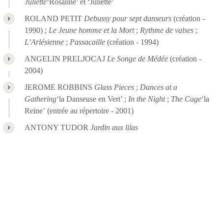
Juliette
‘Rosaline’ et ‘Juliette’
ROLAND PETIT
Debussy pour sept danseurs
(création -
1990) ;
Le Jeune homme et la Mort
;
Rythme de valses
;
L’Arlésienne
;
Passacaille
(création - 1994)
ANGELIN PRELJOCAJ
Le Songe de Médée
(création -
2004)
JEROME ROBBINS
Glass Pieces
;
Dances at a
Gathering
‘la Danseuse en Vert’ ;
In the Night
;
The Cage
‘la
Reine’ (entrée au répertoire - 2001)
ANTONY TUDOR
Jardin aux lilas