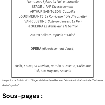
Namouna ; Sylvia ; La Nuit ensorcelée
SERGE LIFAR
Divertissement
ARTHUR SAINT-LEON
Coppélia
LOUIS MERANTE
La Korrigane (rôle d'Yvonette)
IVAN CLUSTINE
Suite de danses ; La Péri
N.GUERRA
Le diable dans le beffroi
Autres ballets:
Daphnis et Chloé
OPERA
(divertissement dansé)
Thaïs ; Faust ; La Traviata ; Roméo et Juliette ; Guillaume
Tell ; Les Troyens ; Ascanio
Les photos de Boris Lipnitzki / Roger-Viollet sont publiées avec l'aimable autorisation du site "Parisienne
de photographie".
Sous-pages :