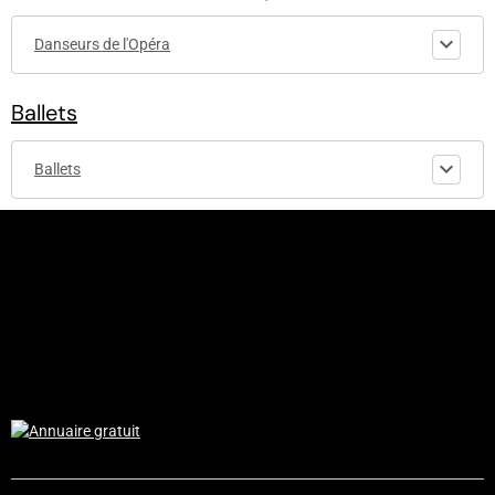
Danseurs de l'Opéra
Ballets
Ballets
© 2010-2017 - etoiledelopera.e-monsite.com - Codage and design
by Etoiledelopera - Tous droits réservés - Aucune reproduction
possible sans accord du fondateur.
Le site "etoiledelopera.e-monsite" est non-affilié à l'Opéra de
Paris.