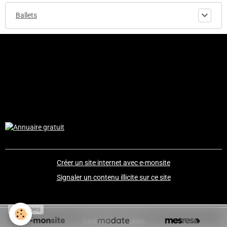
Ballets
© 2010-2017 - etoiledelopera.e-monsite.com - Codage and design
by Etoiledelopera - Tous droits réservés - Aucune reproduction
possible sans accord du fondateur.
Le site "etoiledelopera.e-monsite" est non-affilié à l'Opéra de
Paris.
Créer un site internet avec e-monsite
Signaler un contenu illicite sur ce site
SPONSORS
Gestion des cookies